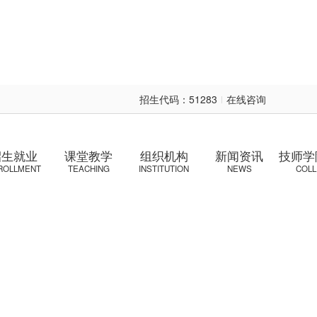
招生代码：51283
在线咨询
|
学费咨询
招生就业
课堂教学
组织机构
新闻资讯
技师学
ROLLMENT
TEACHING
INSTITUTION
NEWS
COL
资助申请
免试直升