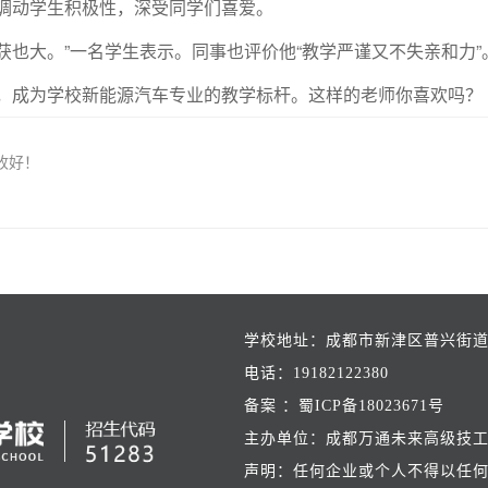
调动学生积极性，深受同学们喜爱。
也大。”一名学生表示。同事也评价他“教学严谨又不失亲和力”
，成为学校新能源汽车专业的教学标杆。这样的老师你喜欢吗？
收好！
学校地址：成都市新津区普兴街道
电话：19182122380
备案 ：蜀ICP备18023671号
主办单位：成都万通未来高级技工
声明：任何企业或个人不得以任